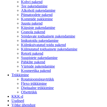
Kohvi pakend
Tee pakendamine
Alkoholi pakendamine
Piimatoodete pakend
Kommide pakkimine
Juustu pakend
Küpsiste pakendamine
Granola pakend
Söödavate toiduainete pakendamine
Imikutoidu pakendamine
Külmkuivatatud toidu pakend
Külmutatud toiduainete pakendamine
Retorti pakend
Suupistete pakendamine
Pähklite pakend
Vürtside pakendamine
Kosmeetika pakend
Trükkimine
Rotatsioonsügavtrükk
Flexo trükkimine
Digitaalne trükkimine
Ofsettrükk
KKK-d
Uudised
Võtke ühendust