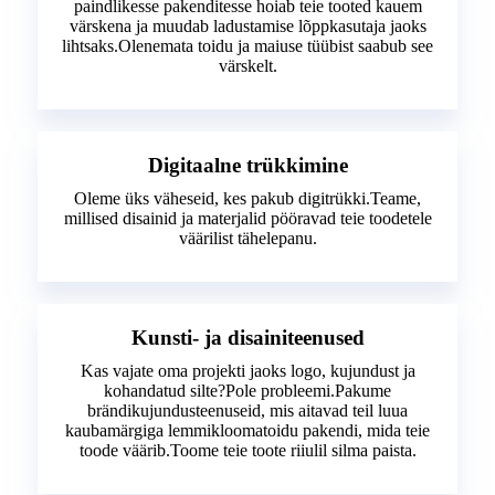
paindlikesse pakenditesse hoiab teie tooted kauem
värskena ja muudab ladustamise lõppkasutaja jaoks
lihtsaks.Olenemata toidu ja maiuse tüübist saabub see
värskelt.
Digitaalne trükkimine
Oleme üks väheseid, kes pakub digitrükki.Teame,
millised disainid ja materjalid pööravad teie toodetele
väärilist tähelepanu.
Kunsti- ja disainiteenused
Kas vajate oma projekti jaoks logo, kujundust ja
kohandatud silte?Pole probleemi.Pakume
brändikujundusteenuseid, mis aitavad teil luua
kaubamärgiga lemmikloomatoidu pakendi, mida teie
toode väärib.Toome teie toote riiulil silma paista.