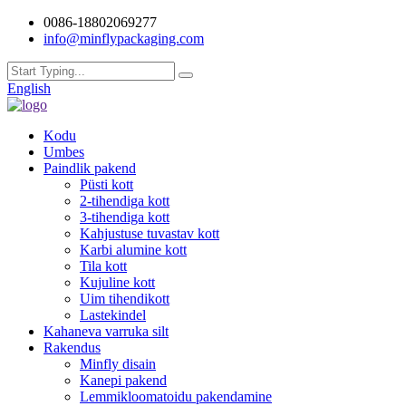
0086-18802069277
info@minflypackaging.com
English
Kodu
Umbes
Paindlik pakend
Püsti kott
2-tihendiga kott
3-tihendiga kott
Kahjustuse tuvastav kott
Karbi alumine kott
Tila kott
Kujuline kott
Uim tihendikott
Lastekindel
Kahaneva varruka silt
Rakendus
Minfly disain
Kanepi pakend
Lemmikloomatoidu pakendamine