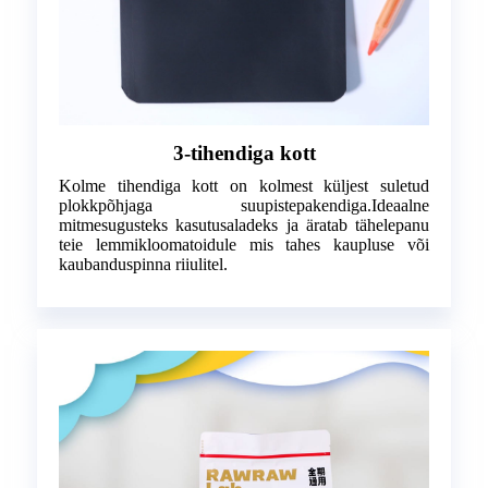
3-tihendiga kott
Kolme tihendiga kott on kolmest küljest suletud
plokkpõhjaga suupistepakendiga.Ideaalne
mitmesugusteks kasutusaladeks ja äratab tähelepanu
teie lemmikloomatoidule mis tahes kaupluse või
kaubanduspinna riiulitel.