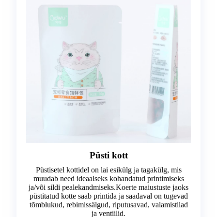
Püsti kott
Püstisetel kottidel on lai esikülg ja tagakülg, mis
muudab need ideaalseks kohandatud printimiseks
ja/või sildi pealekandmiseks.Koerte maiustuste jaoks
püstitatud kotte saab printida ja saadaval on tugevad
tõmblukud, rebimissälgud, riputusavad, valamistilad
ja ventiilid.