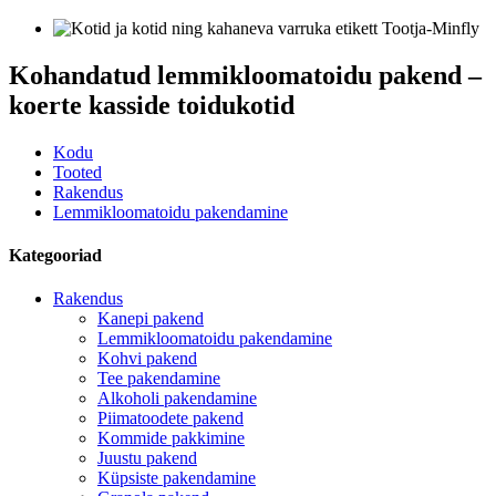
Kohandatud lemmikloomatoidu pakend –
koerte kasside toidukotid
Kodu
Tooted
Rakendus
Lemmikloomatoidu pakendamine
Kategooriad
Rakendus
Kanepi pakend
Lemmikloomatoidu pakendamine
Kohvi pakend
Tee pakendamine
Alkoholi pakendamine
Piimatoodete pakend
Kommide pakkimine
Juustu pakend
Küpsiste pakendamine