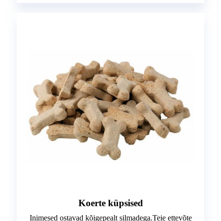
Koerte küpsised
Inimesed ostavad kõigepealt silmadega.Teie ettevõte