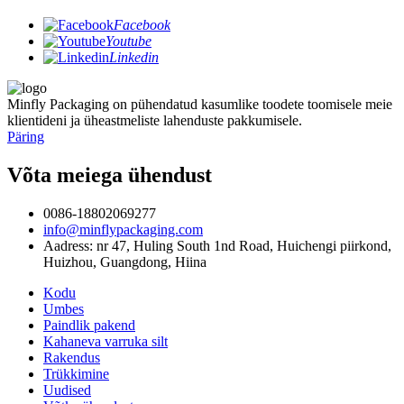
Facebook
Youtube
Linkedin
Minfly Packaging on pühendatud kasumlike toodete toomisele meie
klientideni ja üheastmeliste lahenduste pakkumisele.
Päring
Võta meiega ühendust
0086-18802069277
info@minflypackaging.com
Aadress: nr 47, Huling South 1nd Road, Huichengi piirkond,
Huizhou, Guangdong, Hiina
Kodu
Umbes
Paindlik pakend
Kahaneva varruka silt
Rakendus
Trükkimine
Uudised