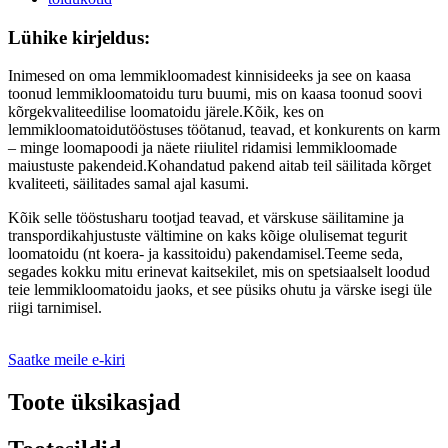
Lühike kirjeldus:
Inimesed on oma lemmikloomadest kinnisideeks ja see on kaasa
toonud lemmikloomatoidu turu buumi, mis on kaasa toonud soovi
kõrgekvaliteedilise loomatoidu järele.Kõik, kes on
lemmikloomatoidutööstuses töötanud, teavad, et konkurents on karm
– minge loomapoodi ja näete riiulitel ridamisi lemmikloomade
maiustuste pakendeid.Kohandatud pakend aitab teil säilitada kõrget
kvaliteeti, säilitades samal ajal kasumi.
Kõik selle tööstusharu tootjad teavad, et värskuse säilitamine ja
transpordikahjustuste vältimine on kaks kõige olulisemat tegurit
loomatoidu (nt koera- ja kassitoidu) pakendamisel.Teeme seda,
segades kokku mitu erinevat kaitsekilet, mis on spetsiaalselt loodud
teie lemmikloomatoidu jaoks, et see püsiks ohutu ja värske isegi üle
riigi tarnimisel.
Saatke meile e-kiri
Toote üksikasjad