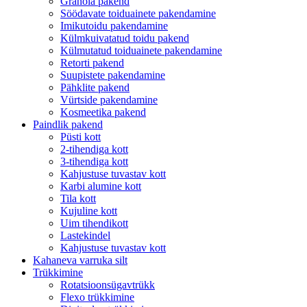
Granola pakend
Söödavate toiduainete pakendamine
Imikutoidu pakendamine
Külmkuivatatud toidu pakend
Külmutatud toiduainete pakendamine
Retorti pakend
Suupistete pakendamine
Pähklite pakend
Vürtside pakendamine
Kosmeetika pakend
Paindlik pakend
Püsti kott
2-tihendiga kott
3-tihendiga kott
Kahjustuse tuvastav kott
Karbi alumine kott
Tila kott
Kujuline kott
Uim tihendikott
Lastekindel
Kahjustuse tuvastav kott
Kahaneva varruka silt
Trükkimine
Rotatsioonsügavtrükk
Flexo trükkimine