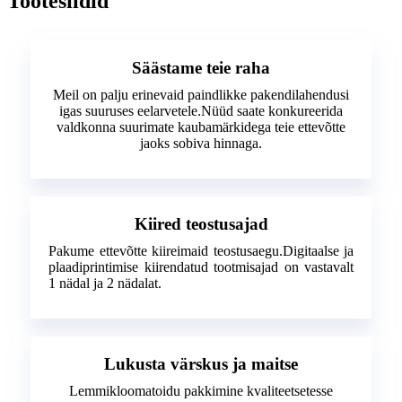
Tootesildid
Säästame teie raha
Meil on palju erinevaid paindlikke pakendilahendusi
igas suuruses eelarvetele.Nüüd saate konkureerida
valdkonna suurimate kaubamärkidega teie ettevõtte
jaoks sobiva hinnaga.
Kiired teostusajad
Pakume ettevõtte kiireimaid teostusaegu.Digitaalse ja
plaadiprintimise kiirendatud tootmisajad on vastavalt
1 nädal ja 2 nädalat.
Lukusta värskus ja maitse
Lemmikloomatoidu pakkimine kvaliteetsetesse